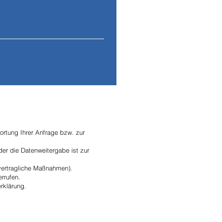
 50
E-Mail:
info@hs-rs.com
rtung Ihrer Anfrage bzw. zur
oder die Datenweitergabe ist zur
rvertragliche Maßnahmen).
errufen.
rklärung.
Impressum