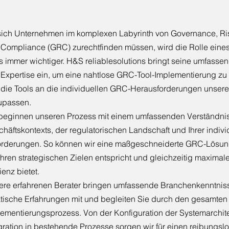
sich Unternehmen im komplexen Labyrinth von Governance, 
Compliance (GRC) zurechtfinden müssen, wird die Rolle eine
s immer wichtiger. H&S reliablesolutions bringt seine umfasse
Expertise ein, um eine nahtlose GRC-Tool-Implementierung zu
die Tools an die individuellen GRC-Herausforderungen unser
upassen.
beginnen unseren Prozess mit einem umfassenden Verständnis
häftskontexts, der regulatorischen Landschaft und Ihrer indiv
orderungen. So können wir eine maßgeschneiderte GRC-Lösung
Ihren strategischen Zielen entspricht und gleichzeitig maxima
zienz bietet.
ere erfahrenen Berater bringen umfassende Branchenkenntnis
tische Erfahrungen mit und begleiten Sie durch den gesamte
ementierungsprozess. Von der Konfiguration der Systemarchite
gration in bestehende Prozesse sorgen wir für einen reibungs