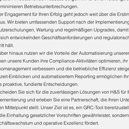
 minimieren Betriebsunterbrechungen.
r Engagement für Ihren Erfolg geht jedoch weit über die Erst
us. Wir bieten umfassenden Support nach der Implementierung,
utzerschulungen, Wartung und regelmäßigen Upgrades, damit 
 sich entwickelnden Geschäftsanforderungen und regulatoris
tt hält.
ber hinaus nutzen wir die Vorteile der Automatisierung unsere
en unsere Kunden ihre Compliance-Aktivitäten optimieren, ihr
komanagement verbessern und die betriebliche Effizienz steig
zeit-Einblicken und automatisiertem Reporting ermöglichen I
s proaktive, fundierte Entscheidungen.
cheiden Sie sich für die zuverlässigen Lösungen von H&S für 
ementierung und erleben Sie eine Partnerschaft, die Ihren Un
en Mittelpunkt stellt. Unser Ziel ist es, ein GRC-Tool bereitzustel
die Einhaltung gesetzlicher Vorschriften gewährleistet, sonder
häftswachstum und operative Exzellenz fördert.