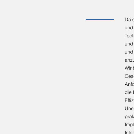
Da 
und 
Tool
und 
und 
anz
Wir 
Gesc
Anf
die 
Effi
Uns
prak
Impl
Inte