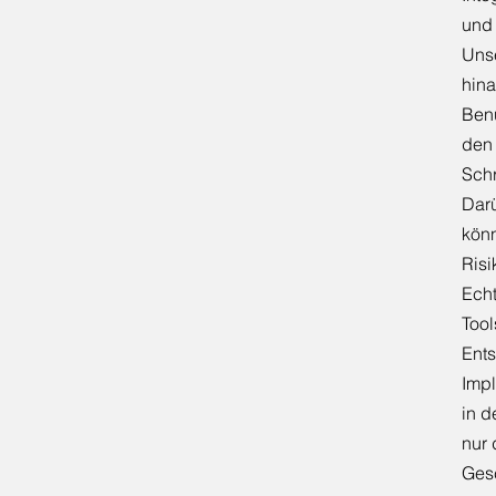
und
Unse
hina
Ben
den
Schri
Darü
könn
Risi
Echt
Tool
Ents
Impl
in d
nur 
Gesc