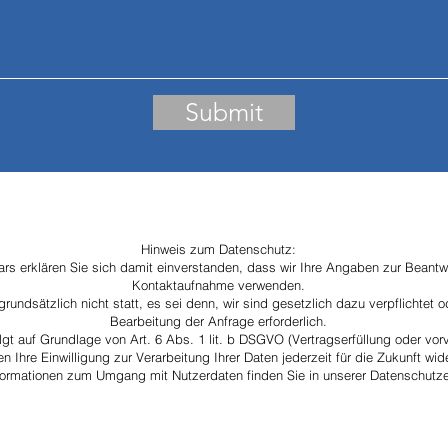
Submit
h, 60528 Frankfurt am Main
Tel. +49 (69) 24 750 40 -
Hinweis zum Datenschutz:
s erklären Sie sich damit einverstanden, dass wir Ihre Angaben zur Beantwo
Kontaktaufnahme verwenden.
grundsätzlich nicht statt, es sei denn, wir sind gesetzlich dazu verpflichtet 
Bearbeitung der Anfrage erforderlich.
lgt auf Grundlage von Art. 6 Abs. 1 lit. b DSGVO (Vertragserfüllung oder vo
n Ihre Einwilligung zur Verarbeitung Ihrer Daten jederzeit für die Zukunft wid
formationen zum Umgang mit Nutzerdaten finden Sie in unserer Datenschutze