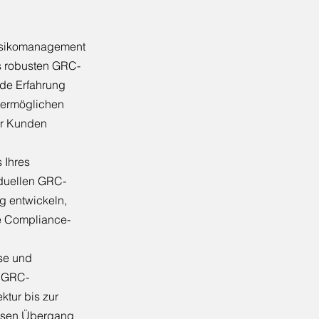
Risikomanagement
s robusten GRC-
nde Erfahrung
 ermöglichen
er Kunden
 Ihres
iduellen GRC-
 entwickeln,
le Compliance-
se und
n GRC-
ktur bis zur
losen Übergang